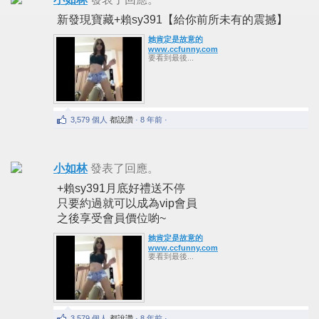
新發現寶藏+賴sy391【給你前所未有的震撼】
她肯定是故意的
www.ccfunny.com
要看到最後...
3,579 個人
都說讚
· 8 年前 ·
小如林
發表了回應。
+賴sy391月底好禮送不停
只要約過就可以成為vip會員
之後享受會員價位喲~
她肯定是故意的
www.ccfunny.com
要看到最後...
3,579 個人
都說讚
· 8 年前 ·