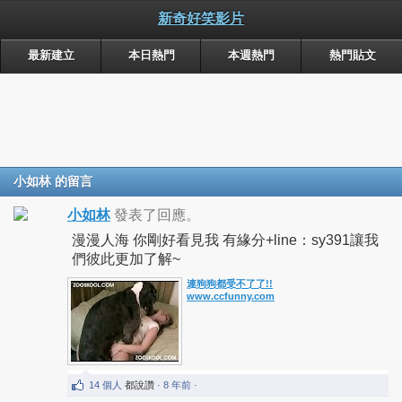
新奇好笑影片
最新建立
本日熱門
本週熱門
熱門貼文
小如林 的留言
小如林
發表了回應。
漫漫人海 你剛好看見我 有緣分+line：sy391讓我
們彼此更加了解~
連狗狗都受不了了!!
www.ccfunny.com
14 個人
都說讚
· 8 年前 ·