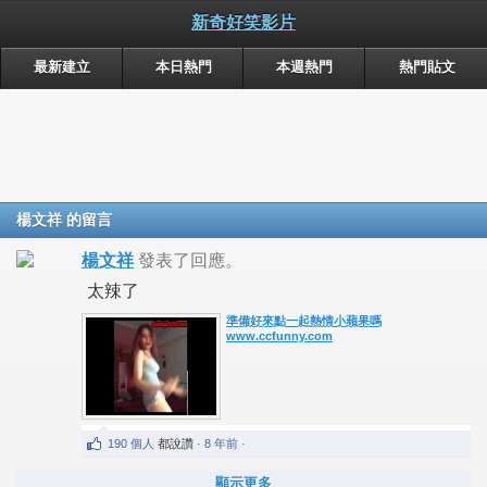
新奇好笑影片
最新建立
本日熱門
本週熱門
熱門貼文
楊文祥 的留言
楊文祥
發表了回應。
太辣了
準備好來點一起熱情小蘋果嗎
www.ccfunny.com
190 個人
都說讚
· 8 年前 ·
顯示更多