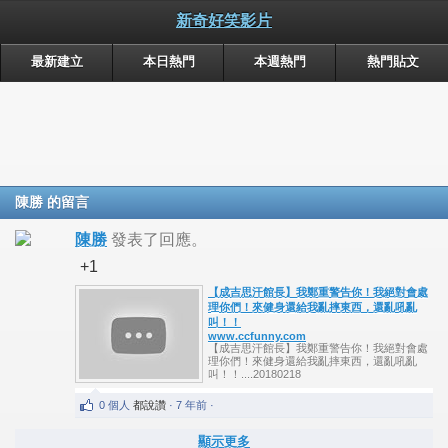
新奇好笑影片
最新建立
本日熱門
本週熱門
熱門貼文
陳勝 的留言
陳勝
發表了回應。
+1
【成吉思汗館長】我鄭重警告你！我絕對會處
理你們！來健身還給我亂摔東西，還亂吼亂
叫！！
www.ccfunny.com
【成吉思汗館長】我鄭重警告你！我絕對會處
理你們！來健身還給我亂摔東西，還亂吼亂
叫！！....20180218
0 個人
都說讚
· 7 年前 ·
顯示更多